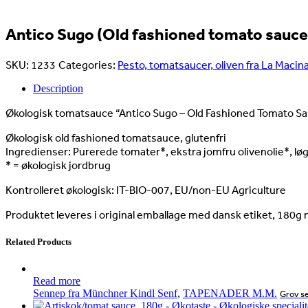
Antico Sugo (Old fashioned tomato sauce
SKU:
1233
Categories:
Pesto, tomatsaucer, oliven fra La Macin
Description
Økologisk tomatsauce “Antico Sugo – Old Fashioned Tomato S
Økologisk old fashioned tomatsauce, glutenfri
Ingredienser: Purerede tomater*, ekstra jomfru olivenolie*, løg*
* = økologisk jordbrug
Kontrolleret økologisk: IT-BIO-007, EU/non-EU Agriculture
Produktet leveres i original emballage med dansk etiket, 180g 
Related Products
Read more
Sennep fra Münchner Kindl Senf
,
TAPENADER M.M.
Grov s