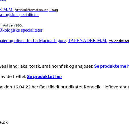
 M.M.
Artiskok/tomat sauce, 180g
 m/oliven 180g
mater og oliven fra La Macina Ligure
,
TAPENADER M.M.
Italienske so
es i land; laks, torsk, små hornfisk og ansjoser.
Se produkterne 
 hvide trøffel.
Se produktet her
ag den 16.04.22 har fået tildelt prædikatet Kongelig Hofleverandø
e.dk