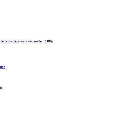
rte oliven i olivenolie m/chili, 180g
her
r.