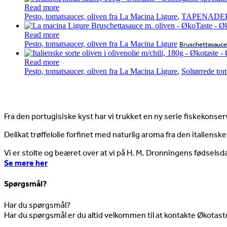
Read more
Pesto, tomatsaucer, oliven fra La Macina Ligure
,
TAPENADER
Read more
Pesto, tomatsaucer, oliven fra La Macina Ligure
Bruschettasauce
Read more
Pesto, tomatsaucer, oliven fra La Macina Ligure
,
Soltørrede to
Nyheder
Fra den portugisiske kyst har vi trukket en ny serie fiskekonserv
Delikat trøffelolie forfinet med naturlig aroma fra den italienske
Vi er stolte og beæret over at vi på H. M. Dronningens fødselsd
Se mere her
Spørgsmål?
Har du spørgsmål?
Har du spørgsmål er du altid velkommen til at kontakte Økotast