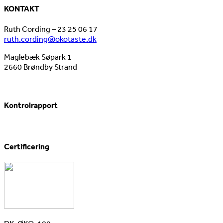
KONTAKT
Ruth Cording – 23 25 06 17
ruth.cording@okotaste.dk
Maglebæk Søpark 1
2660 Brøndby Strand
Kontrolrapport
Certificering