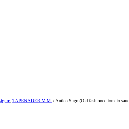
Ligure
,
TAPENADER M.M.
/
Antico Sugo (Old fashioned tomato sauc