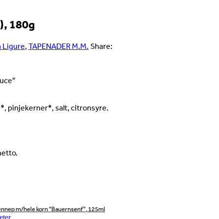
), 180g
a Ligure
,
TAPENADER M.M.
Share:
auce”
, pinjekerner*, salt, citronsyre.
netto.
ennep m/hele korn “Bauernsenf”, 125ml