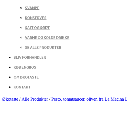
SVAMPE
KONSERVES
SALT OG SØDT
VARME OG KOLDE DRIKKE
SE ALLE PRODUKTER
BLIV FORHANDLER
KØB ENGROS
OM ØKOTASTE
KONTAKT
Økotaste
/
Alle Produkter
/
Pesto, tomatsaucer, oliven fra La Macina 