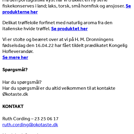
fiskekonserves i land; laks, torsk, små hornfisk og ansjoser.
Se
produkterne her
Delikat trøffelolie forfinet med naturlig aroma fra den
italienske hvide trøffel.
Se produktet her
Vi er stolte og beæret over at vi på H. M. Dronningens
fødselsdag den 16.04.22 har fået tildelt prædikatet Kongelig
Hofleverandør.
Se mere her
Spørgsmål?
Har du spørgsmål?
Har du spørgsmål er du altid velkommen til at kontakte
Økotaste.dk
KONTAKT
Ruth Cording – 23 25 06 17
ruth.cording@okotaste.dk