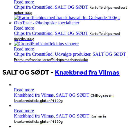
Read more
Chips fra CroustiSud
,
SALT OG SØDT
Kartoffelchips med sort
peber 100g
Read more
Chips fra CroustiSud
,
SALT OG SØDT
Kartoffelchips med
paprika 100g
Read more
Chips fra CroustiSud
,
Udvalgte produkter
,
SALT OG SØDT
Premium franske kartoffelchips med vineddike
SALT OG SØDT
-
Knækbrød fra Vilmas
Read more
Knækbrød fra Vilmas
,
SALT OG SØDT
Chili og sesam
knækbrødsticks glutenfri 120g
Read more
Knækbrød fra Vilmas
,
SALT OG SØDT
Rosmarin
knækbrødsticks glutenfri 120g