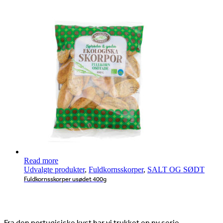
Read more
Udvalgte produkter
,
Fuldkornsskorper
,
SALT OG SØDT
Fuldkornsskorper usødet 400g
Nyheder
Fra den portugisiske kyst har vi trukket en ny serie