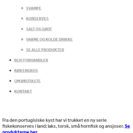
SVAMPE
KONSERVES
SALT OG SØDT
VARME OG KOLDE DRIKKE
SE ALLE PRODUKTER
BLIV FORHANDLER
KØB ENGROS
OM ØKOTASTE
KONTAKT
Nyheder
Fra den portugisiske kyst har vi trukket en ny serie
fiskekonserves i land; laks, torsk, små hornfisk og ansjoser.
Se
produkterne her