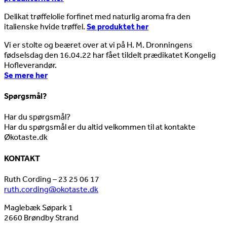
Delikat trøffelolie forfinet med naturlig aroma fra den
italienske hvide trøffel.
Se produktet her
Vi er stolte og beæret over at vi på H. M. Dronningens
fødselsdag den 16.04.22 har fået tildelt prædikatet Kongelig
Hofleverandør.
Se mere her
Spørgsmål?
Har du spørgsmål?
Har du spørgsmål er du altid velkommen til at kontakte
Økotaste.dk
KONTAKT
Ruth Cording – 23 25 06 17
ruth.cording@okotaste.dk
Maglebæk Søpark 1
2660 Brøndby Strand