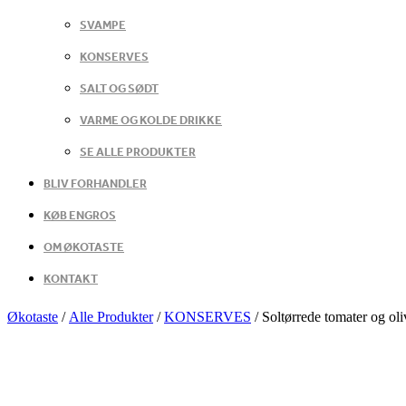
SVAMPE
KONSERVES
SALT OG SØDT
VARME OG KOLDE DRIKKE
SE ALLE PRODUKTER
BLIV FORHANDLER
KØB ENGROS
OM ØKOTASTE
KONTAKT
Økotaste
/
Alle Produkter
/
KONSERVES
/
Soltørrede tomater og ol