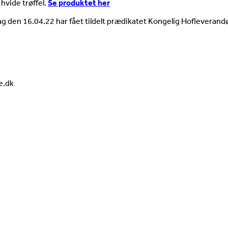
 hvide trøffel.
Se produktet her
ag den 16.04.22 har fået tildelt prædikatet Kongelig Hofleverandø
e.dk