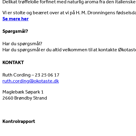
Delikat trøffelolie forfinet med naturlig aroma fra den italienske
Vi er stolte og beæret over at vi på H. M. Dronningens fødselsd
Se mere her
Spørgsmål?
Har du spørgsmål?
Har du spørgsmål er du altid velkommen til at kontakte Økotast
KONTAKT
Ruth Cording – 23 25 06 17
ruth.cording@okotaste.dk
Maglebæk Søpark 1
2660 Brøndby Strand
Kontrolrapport