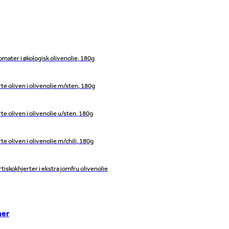
mater i økologisk olivenolie, 180g
rte oliven i olivenolie m/sten, 180g
rte oliven i olivenolie u/sten, 180g
rte oliven i olivenolie m/chili, 180g
tiskokhjerter i ekstra jomfru olivenolie
her