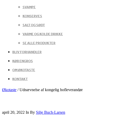
SVAMPE
KONSERVES
SALT OG SØDT
VARME OG KOLDE DRIKKE
SE ALLE PRODUKTER
BLIV FORHANDLER
KØB ENGROS
OM ØKOTASTE
KONTAKT
Økotaste
/
Udnævnelse af kongelig hofleverandør
april 20, 2022
In
By
Silje Buch-Larsen