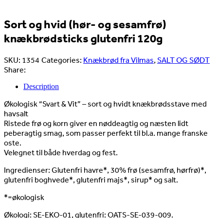
Sort og hvid (hør- og sesamfrø)
knækbrødsticks glutenfri 120g
SKU:
1354
Categories:
Knækbrød fra Vilmas
,
SALT OG SØDT
Share:
Description
Økologisk “Svart & Vit” – sort og hvidt knækbrødsstave med
havsalt
Ristede frø og korn giver en nøddeagtig og næsten lidt
peberagtig smag, som passer perfekt til bl.a. mange franske
oste.
Velegnet til både hverdag og fest.
Ingredienser: Glutenfri havre*, 30% frø (sesamfrø, hørfrø)*,
glutenfri boghvede*, glutenfri majs*, sirup* og salt.
*=økologisk
Økologi: SE-EKO-01, glutenfri: OATS-SE-039-009.