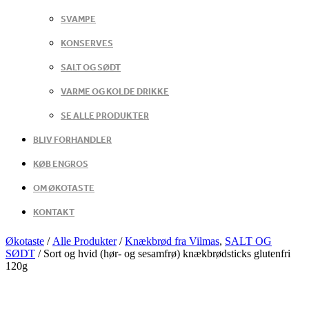
SVAMPE
KONSERVES
SALT OG SØDT
VARME OG KOLDE DRIKKE
SE ALLE PRODUKTER
BLIV FORHANDLER
KØB ENGROS
OM ØKOTASTE
KONTAKT
Økotaste
/
Alle Produkter
/
Knækbrød fra Vilmas
,
SALT OG
SØDT
/
Sort og hvid (hør- og sesamfrø) knækbrødsticks glutenfri
120g