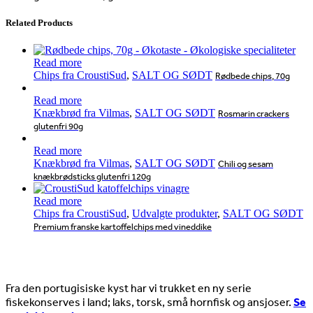
Related Products
Read more
Chips fra CroustiSud
,
SALT OG SØDT
Rødbede chips, 70g
Read more
Knækbrød fra Vilmas
,
SALT OG SØDT
Rosmarin crackers
glutenfri 90g
Read more
Knækbrød fra Vilmas
,
SALT OG SØDT
Chili og sesam
knækbrødsticks glutenfri 120g
Read more
Chips fra CroustiSud
,
Udvalgte produkter
,
SALT OG SØDT
Premium franske kartoffelchips med vineddike
Nyheder
Fra den portugisiske kyst har vi trukket en ny serie
fiskekonserves i land; laks, torsk, små hornfisk og ansjoser.
Se