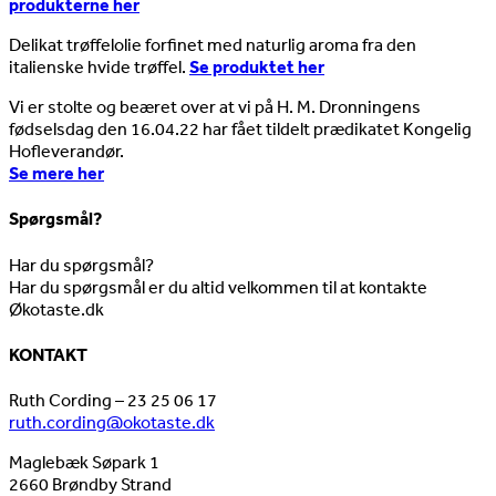
produkterne her
Delikat trøffelolie forfinet med naturlig aroma fra den
italienske hvide trøffel.
Se produktet her
Vi er stolte og beæret over at vi på H. M. Dronningens
fødselsdag den 16.04.22 har fået tildelt prædikatet Kongelig
Hofleverandør.
Se mere her
Spørgsmål?
Har du spørgsmål?
Har du spørgsmål er du altid velkommen til at kontakte
Økotaste.dk
KONTAKT
Ruth Cording – 23 25 06 17
ruth.cording@okotaste.dk
Maglebæk Søpark 1
2660 Brøndby Strand