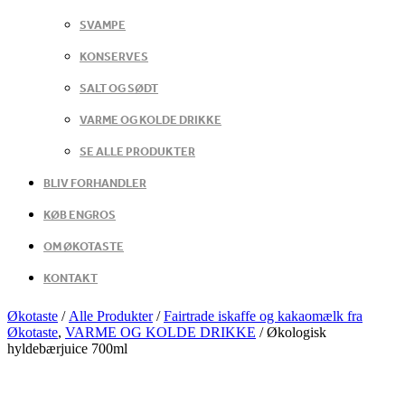
SVAMPE
KONSERVES
SALT OG SØDT
VARME OG KOLDE DRIKKE
SE ALLE PRODUKTER
BLIV FORHANDLER
KØB ENGROS
OM ØKOTASTE
KONTAKT
Økotaste
/
Alle Produkter
/
Fairtrade iskaffe og kakaomælk fra
Økotaste
,
VARME OG KOLDE DRIKKE
/
Økologisk
hyldebærjuice 700ml