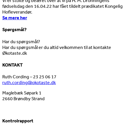
Vi er stolte og beæret over at vi på H. M. Dronningens
fødselsdag den 16.04.22 har fået tildelt prædikatet Kongelig
Hofleverandør.
Se mere her
Spørgsmål?
Har du spørgsmål?
Har du spørgsmål er du altid velkommen til at kontakte
Økotaste.dk
KONTAKT
Ruth Cording – 23 25 06 17
ruth.cording@okotaste.dk
Maglebæk Søpark 1
2660 Brøndby Strand
Kontrolrapport