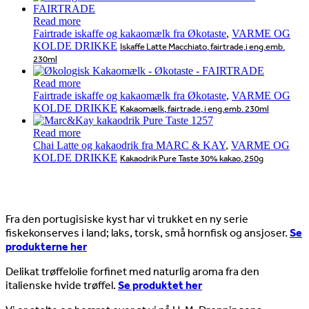
Read more
Fairtrade iskaffe og kakaomælk fra Økotaste
,
VARME OG
KOLDE DRIKKE
Iskaffe Latte Macchiato, fairtrade,i eng.emb.
230ml
Read more
Fairtrade iskaffe og kakaomælk fra Økotaste
,
VARME OG
KOLDE DRIKKE
Kakaomælk, fairtrade, i eng.emb. 230ml
Read more
Chai Latte og kakaodrik fra MARC & KAY
,
VARME OG
KOLDE DRIKKE
Kakaodrik Pure Taste 30% kakao, 250g
Nyheder
Fra den portugisiske kyst har vi trukket en ny serie
fiskekonserves i land; laks, torsk, små hornfisk og ansjoser.
Se
produkterne her
Delikat trøffelolie forfinet med naturlig aroma fra den
italienske hvide trøffel.
Se produktet her