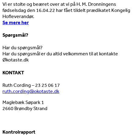
Vi er stolte og beæret over at vi på H. M. Dronningens
fødselsdag den 16.04.22 har fået tildelt prædikatet Kongelig
Hofleverandør.
Se mere her
Spørgsmål?
Har du spørgsmål?
Har du spørgsmål er du altid velkommen til at kontakte
Økotaste.dk
KONTAKT
Ruth Cording – 23 25 06 17
ruth.cording@okotaste.dk
Maglebæk Søpark 1
2660 Brøndby Strand
Kontrolrapport