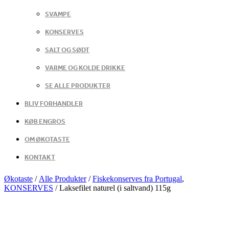
SVAMPE
KONSERVES
SALT OG SØDT
VARME OG KOLDE DRIKKE
SE ALLE PRODUKTER
BLIV FORHANDLER
KØB ENGROS
OM ØKOTASTE
KONTAKT
Økotaste
/
Alle Produkter
/
Fiskekonserves fra Portugal
,
KONSERVES
/
Laksefilet naturel (i saltvand) 115g