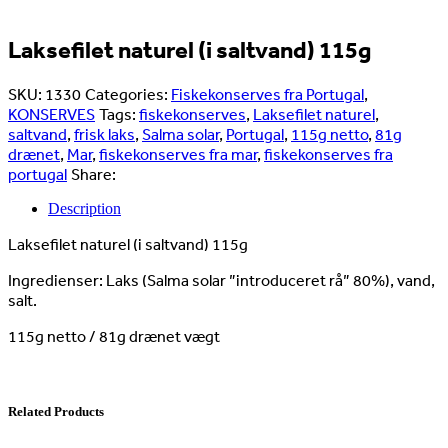
Laksefilet naturel (i saltvand) 115g
SKU:
1330
Categories:
Fiskekonserves fra Portugal
,
KONSERVES
Tags:
fiskekonserves
,
Laksefilet naturel
,
saltvand
,
frisk laks
,
Salma solar
,
Portugal
,
115g netto
,
81g
drænet
,
Mar
,
fiskekonserves fra mar
,
fiskekonserves fra
portugal
Share:
Description
Laksefilet naturel (i saltvand) 115g
Ingredienser: Laks (Salma solar ”introduceret rå” 80%), vand,
salt.
115g netto / 81g drænet vægt
Related Products