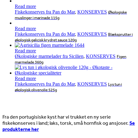
Read more
Fiskekonserves fra Pan do Mar
,
KONSERVES
Økologiske
muslinger i marinade 115g
Read more
Fiskekonserves fra Pan do Mar
,
KONSERVES
Blæksprutter i
økologisk galicisk krydret sauce 120g
Read more
Økologiske marmelader fra Sicilien
,
KONSERVES
Figen
marmelade 360g
Read more
Fiskekonserves fra Pan do Mar
,
KONSERVES
Lys tun i
økologisk olivenolie 525g
Nyheder
Fra den portugisiske kyst har vi trukket en ny serie
fiskekonserves i land; laks, torsk, små hornfisk og ansjoser.
Se
produkterne her