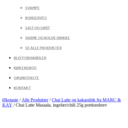
SVAMPE
KONSERVES
SALT OG SØDT
VARME OG KOLDE DRIKKE
SE ALLE PRODUKTER
BLIV FORHANDLER
KØB ENGROS
OM ØKOTASTE
KONTAKT
Økotaste
/
Alle Produkter
/
Chai Latte og kakaodrik fra MARC &
KAY
/
Chai Latte Masaala, ingefær/chili 25g portionsbrev