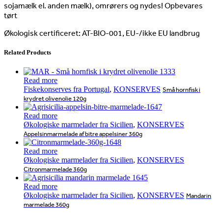
sojamælk el. anden mælk), omrørers og nydes! Opbevares
tørt
Økologisk certificeret: AT-BIO-001, EU-/ikke EU landbrug
Related Products
Read more
Fiskekonserves fra Portugal
,
KONSERVES
Små hornfisk i
krydret olivenolie 120g
Read more
Økologiske marmelader fra Sicilien
,
KONSERVES
Appelsinmarmelade af bitre appelsiner 360g
Read more
Økologiske marmelader fra Sicilien
,
KONSERVES
Citronmarmelade 360g
Read more
Økologiske marmelader fra Sicilien
,
KONSERVES
Mandarin
marmelade 360g