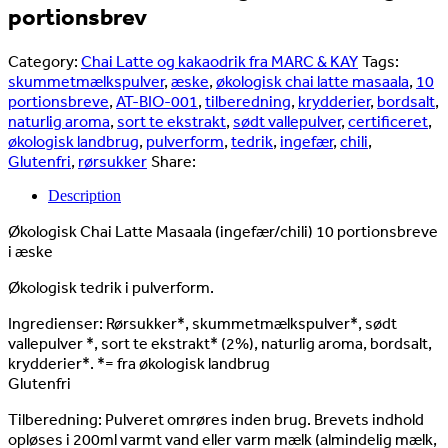
portionsbrev
Category:
Chai Latte og kakaodrik fra MARC & KAY
Tags:
skummetmælkspulver
,
æske
,
økologisk chai latte masaala
,
10
portionsbreve
,
AT-BIO-001
,
tilberedning
,
krydderier
,
bordsalt
,
naturlig aroma
,
sort te ekstrakt
,
sødt vallepulver
,
certificeret
,
økologisk landbrug
,
pulverform
,
tedrik
,
ingefær
,
chili
,
Glutenfri
,
rørsukker
Share:
Description
Økologisk Chai Latte Masaala (ingefær/chili) 10 portionsbreve
i æske
Økologisk tedrik i pulverform.
Ingredienser: Rørsukker*, skummetmælkspulver*, sødt
vallepulver *, sort te ekstrakt* (2%), naturlig aroma, bordsalt,
krydderier*. *= fra økologisk landbrug
Glutenfri
Tilberedning: Pulveret omrøres inden brug. Brevets indhold
opløses i 200ml varmt vand eller varm mælk (almindelig mælk,