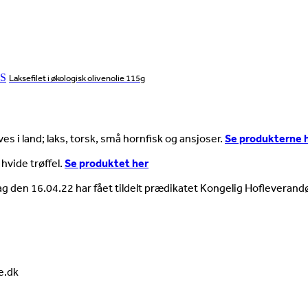
S
Laksefilet i økologisk olivenolie 115g
es i land; laks, torsk, små hornfisk og ansjoser.
Se produkterne 
 hvide trøffel.
Se produktet her
ag den 16.04.22 har fået tildelt prædikatet Kongelig Hofleverandø
e.dk