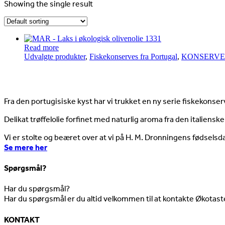
Showing the single result
Read more
Udvalgte produkter
,
Fiskekonserves fra Portugal
,
KONSERVE
Nyheder
Fra den portugisiske kyst har vi trukket en ny serie fiskekonserv
Delikat trøffelolie forfinet med naturlig aroma fra den italienske
Vi er stolte og beæret over at vi på H. M. Dronningens fødselsd
Se mere her
Spørgsmål?
Har du spørgsmål?
Har du spørgsmål er du altid velkommen til at kontakte Økotast
KONTAKT