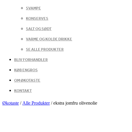
SVAMPE
KONSERVES
SALT OG SØDT
VARME OG KOLDE DRIKKE
SE ALLE PRODUKTER
BLIV FORHANDLER
KØB ENGROS
OM ØKOTASTE
KONTAKT
Økotaste
/
Alle Produkter
/
ekstra jomfru olivenolie