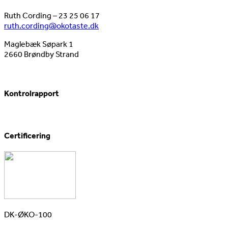
Ruth Cording – 23 25 06 17
ruth.cording@okotaste.dk
Maglebæk Søpark 1
2660 Brøndby Strand
Kontrolrapport
Certificering
DK-ØKO-100