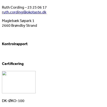
Ruth Cording – 23 25 06 17
ruth.cording@okotaste.dk
Maglebæk Søpark 1
2660 Brøndby Strand
Kontrolrapport
Certificering
DK-ØKO-100