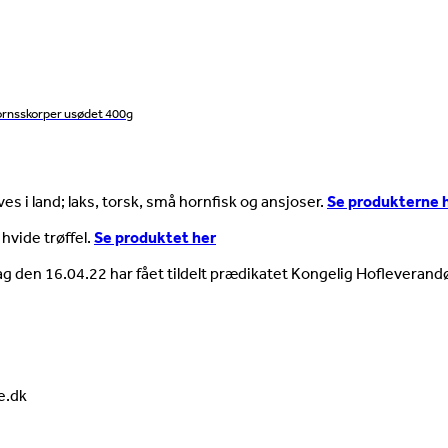
ornsskorper usødet 400g
es i land; laks, torsk, små hornfisk og ansjoser.
Se produkterne 
 hvide trøffel.
Se produktet her
ag den 16.04.22 har fået tildelt prædikatet Kongelig Hofleverandø
e.dk