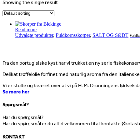
Showing the single result
Read more
Udvalgte produkter
,
Fuldkornsskorper
,
SALT OG SØDT
Fuldk
Nyheder
Fra den portugisiske kyst har vi trukket en ny serie fiskekonserv
Delikat trøffelolie forfinet med naturlig aroma fra den italienske
Vi er stolte og beæret over at vi på H. M. Dronningens fødselsd
Se mere her
Spørgsmål?
Har du spørgsmål?
Har du spørgsmål er du altid velkommen til at kontakte Økotast
KONTAKT