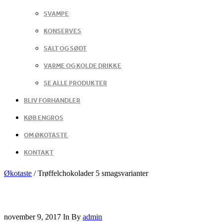
SVAMPE
KONSERVES
SALT OG SØDT
VARME OG KOLDE DRIKKE
SE ALLE PRODUKTER
BLIV FORHANDLER
KØB ENGROS
OM ØKOTASTE
KONTAKT
Økotaste
/
Trøffelchokolader 5 smagsvarianter
november 9, 2017
In
By
admin