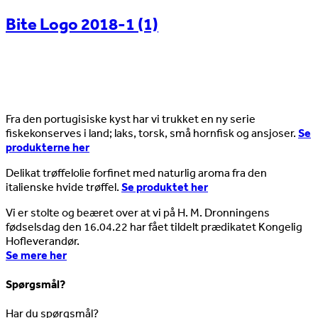
Bite Logo 2018-1 (1)
Nyheder
Fra den portugisiske kyst har vi trukket en ny serie
fiskekonserves i land; laks, torsk, små hornfisk og ansjoser.
Se
produkterne her
Delikat trøffelolie forfinet med naturlig aroma fra den
italienske hvide trøffel.
Se produktet her
Vi er stolte og beæret over at vi på H. M. Dronningens
fødselsdag den 16.04.22 har fået tildelt prædikatet Kongelig
Hofleverandør.
Se mere her
Spørgsmål?
Har du spørgsmål?