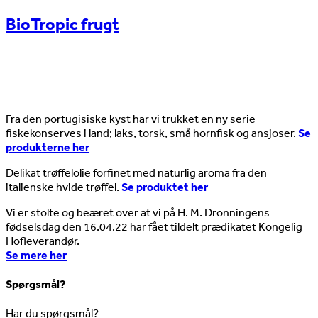
BioTropic frugt
Nyheder
Fra den portugisiske kyst har vi trukket en ny serie
fiskekonserves i land; laks, torsk, små hornfisk og ansjoser.
Se
produkterne her
Delikat trøffelolie forfinet med naturlig aroma fra den
italienske hvide trøffel.
Se produktet her
Vi er stolte og beæret over at vi på H. M. Dronningens
fødselsdag den 16.04.22 har fået tildelt prædikatet Kongelig
Hofleverandør.
Se mere her
Spørgsmål?
Har du spørgsmål?