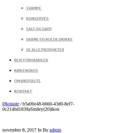
SVAMPE
KONSERVES
SALT OG SØDT
VARME OG KOLDE DRIKKE
SE ALLE PRODUKTER
BLIV FORHANDLER
KØB ENGROS
OM ØKOTASTE
KONTAKT
Økotaste
/
b5a06e48-b660-43d0-8ef7-
0c214bd1839aSmiley(20)ikon
november 8, 2017
In
By
admin