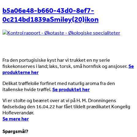
b5a06e48-b660-43d0-8ef7-
0c214bd1839aSmiley(20)ikon
Nyheder
Fra den portugisiske kyst har vi trukket en ny serie
fiskekonserves i land; laks, torsk, små hornfisk og ansjoser.
Se
produkterne her
Delikat trøffelolie forfinet med naturlig aroma fra den
italienske hvide trøffel.
Se produktet her
Vi er stolte og beæret over at vi på H. M. Dronningens
fødselsdag den 16.04.22 har fået tildelt prædikatet Kongelig
Hofleverandør.
Se mere her
Spørgsmål?