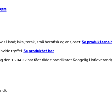
ien
es i land; laks, torsk, små hornfisk og ansjoser.
Se produkterne 
 hvide trøffel.
Se produktet her
ag den 16.04.22 har fået tildelt prædikatet Kongelig Hofleverandø
e.dk