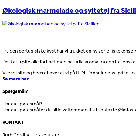
Økologisk marmelade og syltetøj fra Sicil
Nyheder
Fra den portugisiske kyst har vi trukket en ny serie fiskekonserv
Delikat trøffelolie forfinet med naturlig aroma fra den italienske
Vi er stolte og beæret over at vi på H. M. Dronningens fødselsd
Se mere her
Spørgsmål?
Har du spørgsmål?
Har du spørgsmål er du altid velkommen til at kontakte Økotast
KONTAKT
Ruth Cording – 23 25 06 17