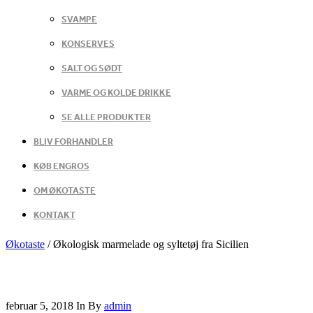
SVAMPE
KONSERVES
SALT OG SØDT
VARME OG KOLDE DRIKKE
SE ALLE PRODUKTER
BLIV FORHANDLER
KØB ENGROS
OM ØKOTASTE
KONTAKT
Økotaste
/
Økologisk marmelade og syltetøj fra Sicilien
februar 5, 2018
In
By
admin