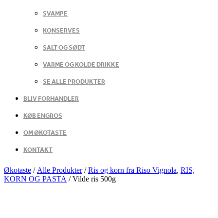
SVAMPE
KONSERVES
SALT OG SØDT
VARME OG KOLDE DRIKKE
SE ALLE PRODUKTER
BLIV FORHANDLER
KØB ENGROS
OM ØKOTASTE
KONTAKT
Økotaste
/
Alle Produkter
/
Ris og korn fra Riso Vignola
,
RIS,
KORN OG PASTA
/
Vilde ris 500g