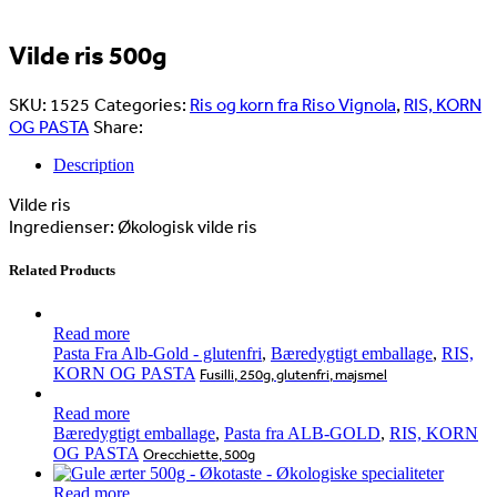
Vilde ris 500g
SKU:
1525
Categories:
Ris og korn fra Riso Vignola
,
RIS, KORN
OG PASTA
Share:
Description
Vilde ris
Ingredienser: Økologisk vilde ris
Related Products
Read more
Pasta Fra Alb-Gold - glutenfri
,
Bæredygtigt emballage
,
RIS,
KORN OG PASTA
Fusilli, 250g, glutenfri, majsmel
Read more
Bæredygtigt emballage
,
Pasta fra ALB-GOLD
,
RIS, KORN
OG PASTA
Orecchiette, 500g
Read more