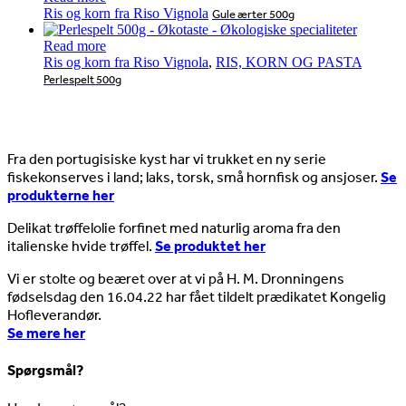
Ris og korn fra Riso Vignola
Gule ærter 500g
Read more
Ris og korn fra Riso Vignola
,
RIS, KORN OG PASTA
Perlespelt 500g
Nyheder
Fra den portugisiske kyst har vi trukket en ny serie
fiskekonserves i land; laks, torsk, små hornfisk og ansjoser.
Se
produkterne her
Delikat trøffelolie forfinet med naturlig aroma fra den
italienske hvide trøffel.
Se produktet her
Vi er stolte og beæret over at vi på H. M. Dronningens
fødselsdag den 16.04.22 har fået tildelt prædikatet Kongelig
Hofleverandør.
Se mere her
Spørgsmål?