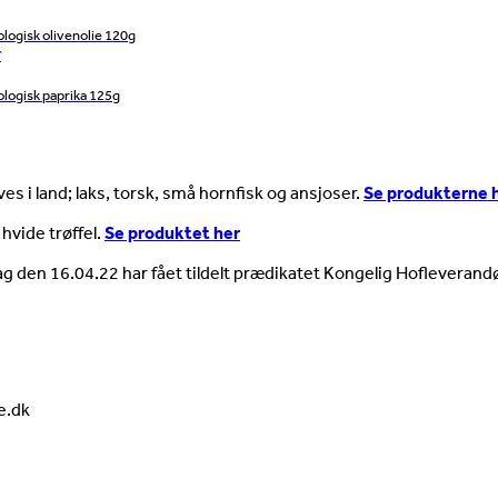
ologisk olivenolie 120g
ologisk paprika 125g
es i land; laks, torsk, små hornfisk og ansjoser.
Se produkterne 
 hvide trøffel.
Se produktet her
ag den 16.04.22 har fået tildelt prædikatet Kongelig Hofleverandø
e.dk