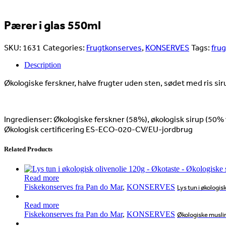
Pærer i glas 550ml
SKU:
1631
Categories:
Frugtkonserves
,
KONSERVES
Tags:
fru
Description
Økologiske ferskner, halve frugter uden sten, sødet med ris sir
Ingredienser: Økologiske ferskner (58%), økologisk sirup (50% va
Økologisk certificering ES-ECO-020-CV/EU-jordbrug
Related Products
Read more
Fiskekonserves fra Pan do Mar
,
KONSERVES
Lys tun i økologis
Read more
Fiskekonserves fra Pan do Mar
,
KONSERVES
Økologiske musli