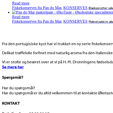
Read more
Fiskekonserves fra Pan do Mar
,
KONSERVES
Blæksprutter i øk
Read more
Fiskekonserves fra Pan do Mar
,
KONSERVES
Makrel paté m. øk
Nyheder
Fra den portugisiske kyst har vi trukket en ny serie fiskekonserv
Delikat trøffelolie forfinet med naturlig aroma fra den italienske
Vi er stolte og beæret over at vi på H. M. Dronningens fødselsd
Se mere her
Spørgsmål?
Har du spørgsmål?
Har du spørgsmål er du altid velkommen til at kontakte Økotast
KONTAKT