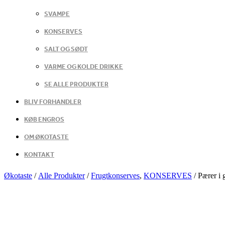
SVAMPE
KONSERVES
SALT OG SØDT
VARME OG KOLDE DRIKKE
SE ALLE PRODUKTER
BLIV FORHANDLER
KØB ENGROS
OM ØKOTASTE
KONTAKT
Økotaste
/
Alle Produkter
/
Frugtkonserves
,
KONSERVES
/
Pærer i 