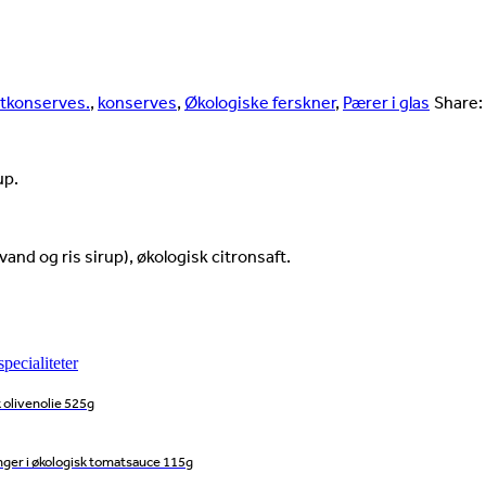
gtkonserves.
,
konserves
,
Økologiske ferskner
,
Pærer i glas
Share:
up.
nd og ris sirup), økologisk citronsaft.
k olivenolie 525g
nger i økologisk tomatsauce 115g