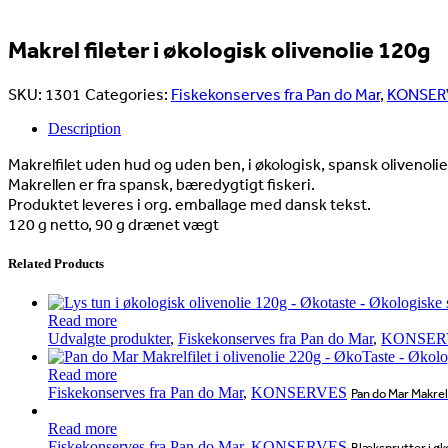
Makrel fileter i økologisk olivenolie 120g
SKU:
1301
Categories:
Fiskekonserves fra Pan do Mar
,
KONSER
Description
Makrelfilet uden hud og uden ben, i økologisk, spansk olivenolie
Makrellen er fra spansk, bæredygtigt fiskeri.
Produktet leveres i org. emballage med dansk tekst.
120 g netto, 90 g drænet vægt
Related Products
Read more
Udvalgte produkter
,
Fiskekonserves fra Pan do Mar
,
KONSER
Read more
Fiskekonserves fra Pan do Mar
,
KONSERVES
Pan do Mar Makrelf
Read more
Fiskekonserves fra Pan do Mar
,
KONSERVES
Blæksprutter i øk