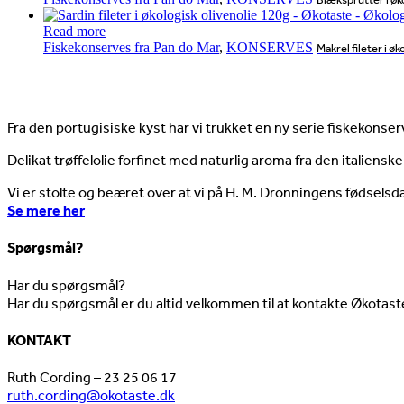
Read more
Fiskekonserves fra Pan do Mar
,
KONSERVES
Makrel fileter i 
Nyheder
Fra den portugisiske kyst har vi trukket en ny serie fiskekonserv
Delikat trøffelolie forfinet med naturlig aroma fra den italienske
Vi er stolte og beæret over at vi på H. M. Dronningens fødselsd
Se mere her
Spørgsmål?
Har du spørgsmål?
Har du spørgsmål er du altid velkommen til at kontakte Økotast
KONTAKT
Ruth Cording – 23 25 06 17
ruth.cording@okotaste.dk