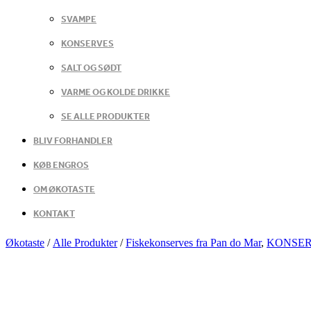
SVAMPE
KONSERVES
SALT OG SØDT
VARME OG KOLDE DRIKKE
SE ALLE PRODUKTER
BLIV FORHANDLER
KØB ENGROS
OM ØKOTASTE
KONTAKT
Økotaste
/
Alle Produkter
/
Fiskekonserves fra Pan do Mar
,
KONSER