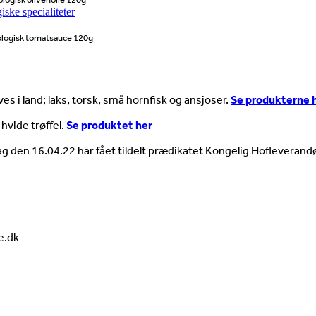
økologisk tomatsauce 120g
es i land; laks, torsk, små hornfisk og ansjoser.
Se produkterne 
 hvide trøffel.
Se produktet her
ag den 16.04.22 har fået tildelt prædikatet Kongelig Hofleverandø
e.dk