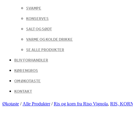
SVAMPE
KONSERVES
SALT OG SØDT
VARME OG KOLDE DRIKKE
SE ALLE PRODUKTER
BLIV FORHANDLER
KØB ENGROS
OM ØKOTASTE
KONTAKT
Økotaste
/
Alle Produkter
/
Ris og korn fra Riso Vignola
,
RIS, KOR