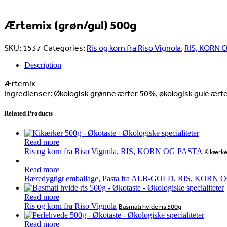
Ærtemix (grøn/gul) 500g
SKU:
1537
Categories:
Ris og korn fra Riso Vignola
,
RIS, KORN 
Description
Ærtemix
Ingredienser: Økologisk grønne ærter 50%, økologisk gule ært
Related Products
Read more
Ris og korn fra Riso Vignola
,
RIS, KORN OG PASTA
Kikærke
Read more
Bæredygtigt emballage
,
Pasta fra ALB-GOLD
,
RIS, KORN 
Read more
Ris og korn fra Riso Vignola
Basmati hvide ris 500g
Read more