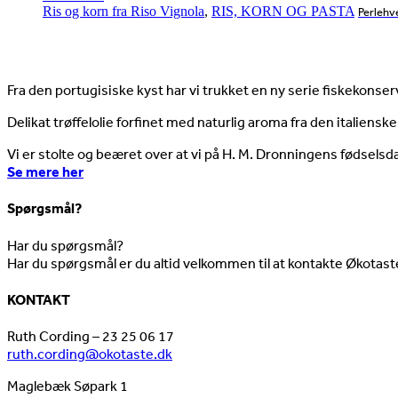
Ris og korn fra Riso Vignola
,
RIS, KORN OG PASTA
Perlehv
Nyheder
Fra den portugisiske kyst har vi trukket en ny serie fiskekonserv
Delikat trøffelolie forfinet med naturlig aroma fra den italienske
Vi er stolte og beæret over at vi på H. M. Dronningens fødselsd
Se mere her
Spørgsmål?
Har du spørgsmål?
Har du spørgsmål er du altid velkommen til at kontakte Økotast
KONTAKT
Ruth Cording – 23 25 06 17
ruth.cording@okotaste.dk
Maglebæk Søpark 1