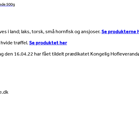
ede 500g
es i land; laks, torsk, små hornfisk og ansjoser.
Se produkterne 
 hvide trøffel.
Se produktet her
ag den 16.04.22 har fået tildelt prædikatet Kongelig Hofleverandø
e.dk