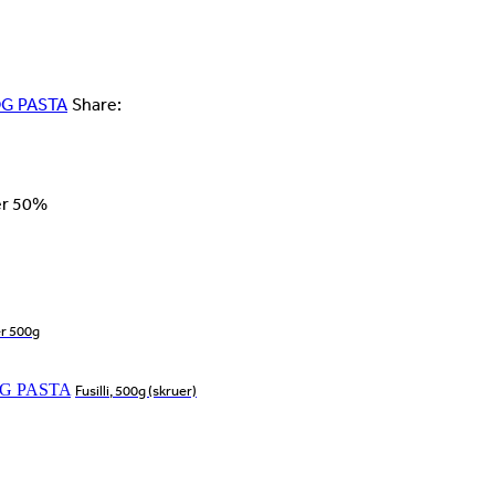
OG PASTA
Share:
er 50%
r 500g
OG PASTA
Fusilli, 500g (skruer)