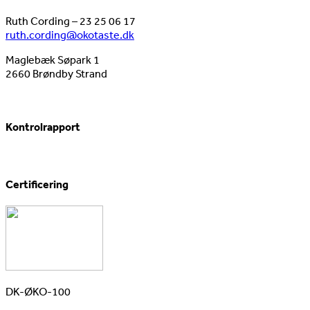
Ruth Cording – 23 25 06 17
ruth.cording@okotaste.dk
Maglebæk Søpark 1
2660 Brøndby Strand
Kontrolrapport
Certificering
DK-ØKO-100