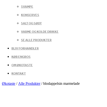
SVAMPE
KONSERVES
SALT OG SØDT
VARME OG KOLDE DRIKKE
SE ALLE PRODUKTER
BLIV FORHANDLER
KØB ENGROS
OM ØKOTASTE
KONTAKT
Økotaste
/
Alle Produkter
/
blodappelsin marmelade