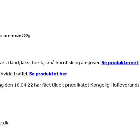
n marmelade 360g
es i land; laks, torsk, små hornfisk og ansjoser.
Se produkterne 
 hvide trøffel.
Se produktet her
ag den 16.04.22 har fået tildelt prædikatet Kongelig Hofleverandø
e.dk