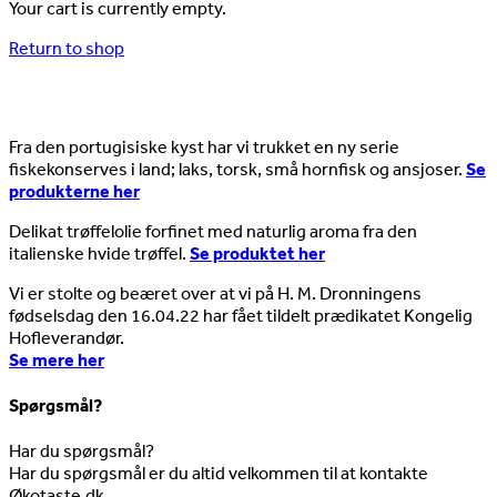
Your cart is currently empty.
Return to shop
Nyheder
Fra den portugisiske kyst har vi trukket en ny serie
fiskekonserves i land; laks, torsk, små hornfisk og ansjoser.
Se
produkterne her
Delikat trøffelolie forfinet med naturlig aroma fra den
italienske hvide trøffel.
Se produktet her
Vi er stolte og beæret over at vi på H. M. Dronningens
fødselsdag den 16.04.22 har fået tildelt prædikatet Kongelig
Hofleverandør.
Se mere her
Spørgsmål?
Har du spørgsmål?
Har du spørgsmål er du altid velkommen til at kontakte
Økotaste.dk