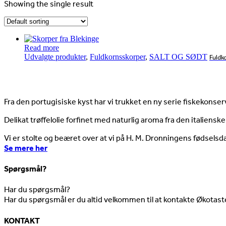
Showing the single result
Read more
Udvalgte produkter
,
Fuldkornsskorper
,
SALT OG SØDT
Fuldk
Nyheder
Fra den portugisiske kyst har vi trukket en ny serie fiskekonserv
Delikat trøffelolie forfinet med naturlig aroma fra den italienske
Vi er stolte og beæret over at vi på H. M. Dronningens fødselsd
Se mere her
Spørgsmål?
Har du spørgsmål?
Har du spørgsmål er du altid velkommen til at kontakte Økotast
KONTAKT