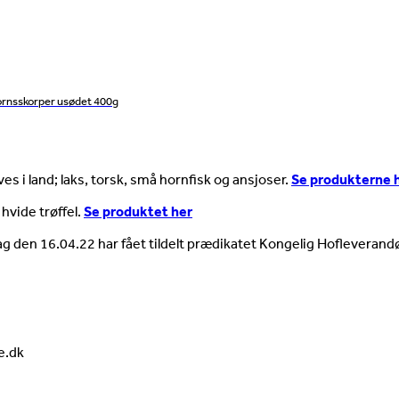
ornsskorper usødet 400g
es i land; laks, torsk, små hornfisk og ansjoser.
Se produkterne 
 hvide trøffel.
Se produktet her
ag den 16.04.22 har fået tildelt prædikatet Kongelig Hofleverandø
e.dk