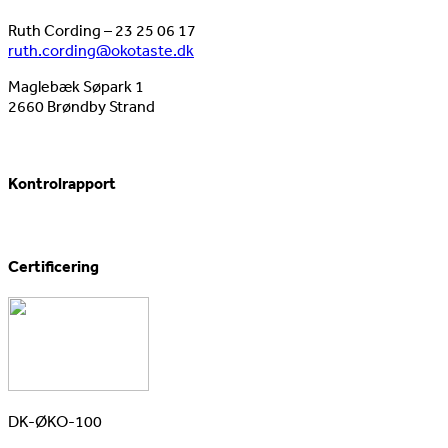
Ruth Cording – 23 25 06 17
ruth.cording@okotaste.dk
Maglebæk Søpark 1
2660 Brøndby Strand
Kontrolrapport
Certificering
DK-ØKO-100