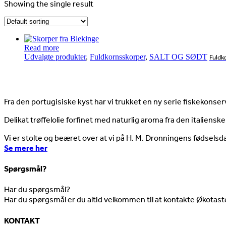
Showing the single result
Read more
Udvalgte produkter
,
Fuldkornsskorper
,
SALT OG SØDT
Fuldk
Nyheder
Fra den portugisiske kyst har vi trukket en ny serie fiskekonserv
Delikat trøffelolie forfinet med naturlig aroma fra den italienske
Vi er stolte og beæret over at vi på H. M. Dronningens fødselsd
Se mere her
Spørgsmål?
Har du spørgsmål?
Har du spørgsmål er du altid velkommen til at kontakte Økotast
KONTAKT