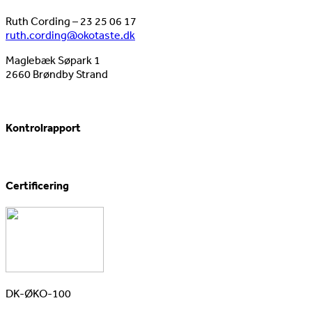
Ruth Cording – 23 25 06 17
ruth.cording@okotaste.dk
Maglebæk Søpark 1
2660 Brøndby Strand
Kontrolrapport
Certificering
DK-ØKO-100