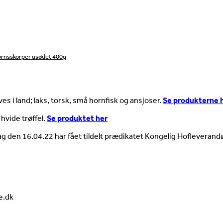
ornsskorper usødet 400g
es i land; laks, torsk, små hornfisk og ansjoser.
Se produkterne 
 hvide trøffel.
Se produktet her
ag den 16.04.22 har fået tildelt prædikatet Kongelig Hofleverandø
e.dk