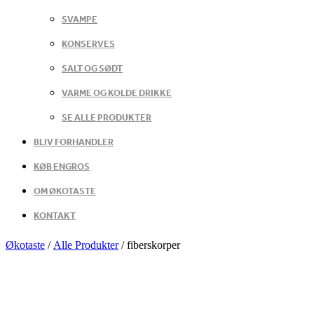
SVAMPE
KONSERVES
SALT OG SØDT
VARME OG KOLDE DRIKKE
SE ALLE PRODUKTER
BLIV FORHANDLER
KØB ENGROS
OM ØKOTASTE
KONTAKT
Økotaste
/
Alle Produkter
/
fiberskorper