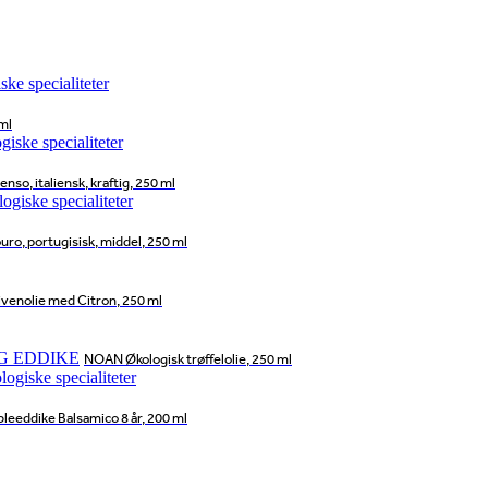
ml
nso, italiensk, kraftig, 250 ml
o, portugisisk, middel, 250 ml
venolie med Citron, 250 ml
G EDDIKE
NOAN Økologisk trøffelolie, 250 ml
eeddike Balsamico 8 år, 200 ml