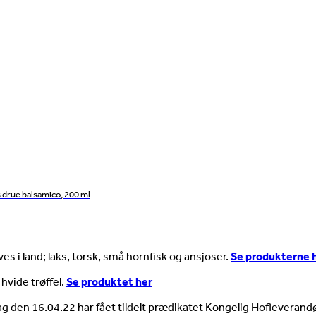
drue balsamico, 200 ml
es i land; laks, torsk, små hornfisk og ansjoser.
Se produkterne 
 hvide trøffel.
Se produktet her
ag den 16.04.22 har fået tildelt prædikatet Kongelig Hofleverandø