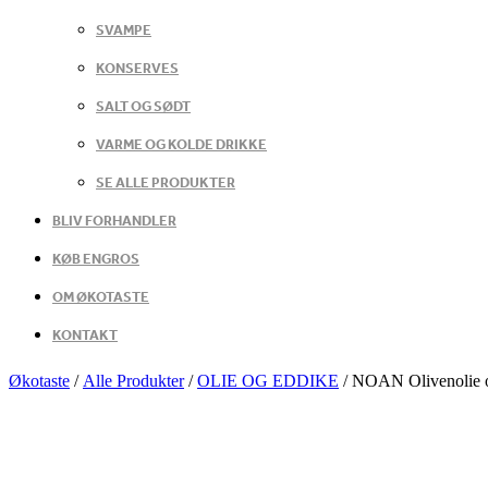
SVAMPE
KONSERVES
SALT OG SØDT
VARME OG KOLDE DRIKKE
SE ALLE PRODUKTER
BLIV FORHANDLER
KØB ENGROS
OM ØKOTASTE
KONTAKT
Økotaste
/
Alle Produkter
/
OLIE OG EDDIKE
/
NOAN Olivenolie o