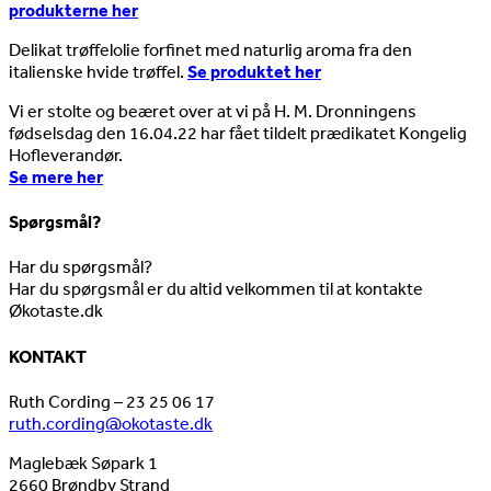
produkterne her
Delikat trøffelolie forfinet med naturlig aroma fra den
italienske hvide trøffel.
Se produktet her
Vi er stolte og beæret over at vi på H. M. Dronningens
fødselsdag den 16.04.22 har fået tildelt prædikatet Kongelig
Hofleverandør.
Se mere her
Spørgsmål?
Har du spørgsmål?
Har du spørgsmål er du altid velkommen til at kontakte
Økotaste.dk
KONTAKT
Ruth Cording – 23 25 06 17
ruth.cording@okotaste.dk
Maglebæk Søpark 1
2660 Brøndby Strand