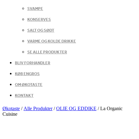
SVAMPE
KONSERVES
SALT OG SØDT
VARME OG KOLDE DRIKKE
SE ALLE PRODUKTER
BLIV FORHANDLER
KØB ENGROS
OM ØKOTASTE
KONTAKT
Økotaste
/
Alle Produkter
/
OLIE OG EDDIKE
/
La Organic
Cuisine