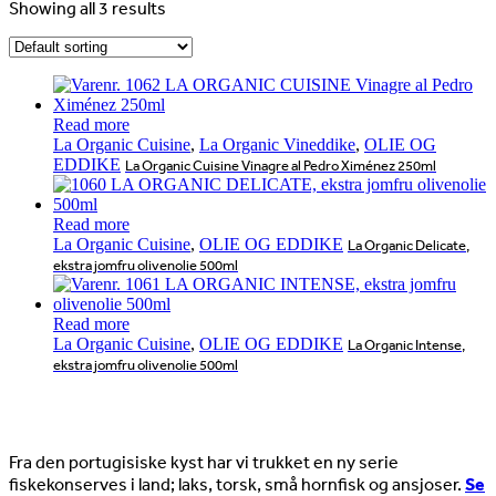
Showing all 3 results
Read more
La Organic Cuisine
,
La Organic Vineddike
,
OLIE OG
EDDIKE
La Organic Cuisine Vinagre al Pedro Ximénez 250ml
Read more
La Organic Cuisine
,
OLIE OG EDDIKE
La Organic Delicate,
ekstra jomfru olivenolie 500ml
Read more
La Organic Cuisine
,
OLIE OG EDDIKE
La Organic Intense,
ekstra jomfru olivenolie 500ml
Nyheder
Fra den portugisiske kyst har vi trukket en ny serie
fiskekonserves i land; laks, torsk, små hornfisk og ansjoser.
Se