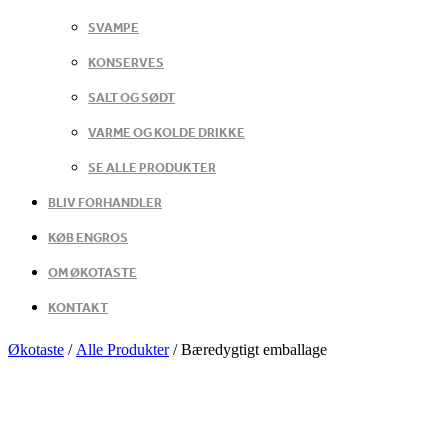
SVAMPE
KONSERVES
SALT OG SØDT
VARME OG KOLDE DRIKKE
SE ALLE PRODUKTER
BLIV FORHANDLER
KØB ENGROS
OM ØKOTASTE
KONTAKT
Økotaste
/
Alle Produkter
/
Bæredygtigt emballage