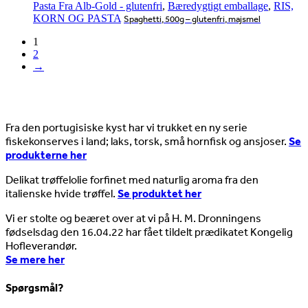
Pasta Fra Alb-Gold - glutenfri
,
Bæredygtigt emballage
,
RIS,
KORN OG PASTA
Spaghetti, 500g – glutenfri, majsmel
1
2
→
Nyheder
Fra den portugisiske kyst har vi trukket en ny serie
fiskekonserves i land; laks, torsk, små hornfisk og ansjoser.
Se
produkterne her
Delikat trøffelolie forfinet med naturlig aroma fra den
italienske hvide trøffel.
Se produktet her
Vi er stolte og beæret over at vi på H. M. Dronningens
fødselsdag den 16.04.22 har fået tildelt prædikatet Kongelig
Hofleverandør.
Se mere her
Spørgsmål?