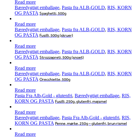
Read more
Bæredygtigt emballage
,
Pasta fra ALB-GOLD
,
RIS, KORN
OG PASTA
Spaghetti, 500g
Read more
Bæredygtigt emballage
,
Pasta fra ALB-GOLD
,
RIS, KORN
OG PASTA
Fusilli, 500g (skruer)
Read more
Bæredygtigt emballage
,
Pasta fra ALB-GOLD
,
RIS, KORN
OG PASTA
Strozzapreti, 500g (snoet)
Read more
Bæredygtigt emballage
,
Pasta fra ALB-GOLD
,
RIS, KORN
OG PASTA
Orecchiette, 500g
Read more
Pasta Fra Alb-Gold - glutenfri
,
Bæredygtigt emballage
,
RIS,
KORN OG PASTA
Fusilli, 250g, glutenfri, majsmel
Read more
Bæredygtigt emballage
,
Pasta Fra Alb-Gold - glutenfri
,
RIS,
KORN OG PASTA
Penne, mørke, 250g – glutenfri, brun rismel
Read more