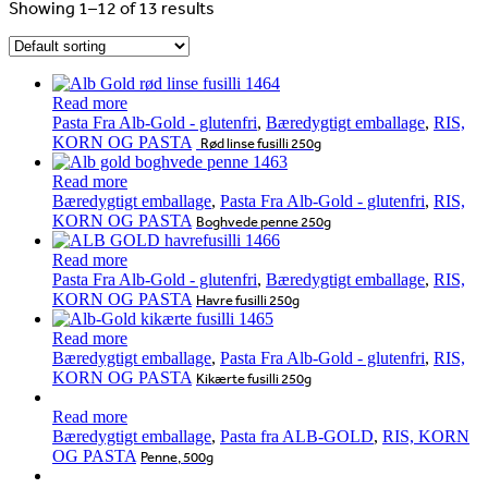
Showing 1–12 of 13 results
Read more
Pasta Fra Alb-Gold - glutenfri
,
Bæredygtigt emballage
,
RIS,
KORN OG PASTA
Rød linse fusilli 250g
Read more
Bæredygtigt emballage
,
Pasta Fra Alb-Gold - glutenfri
,
RIS,
KORN OG PASTA
Boghvede penne 250g
Read more
Pasta Fra Alb-Gold - glutenfri
,
Bæredygtigt emballage
,
RIS,
KORN OG PASTA
Havre fusilli 250g
Read more
Bæredygtigt emballage
,
Pasta Fra Alb-Gold - glutenfri
,
RIS,
KORN OG PASTA
Kikærte fusilli 250g
Read more
Bæredygtigt emballage
,
Pasta fra ALB-GOLD
,
RIS, KORN
OG PASTA
Penne, 500g