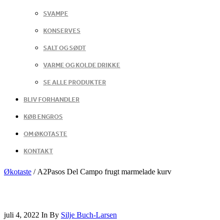
SVAMPE
KONSERVES
SALT OG SØDT
VARME OG KOLDE DRIKKE
SE ALLE PRODUKTER
BLIV FORHANDLER
KØB ENGROS
OM ØKOTASTE
KONTAKT
Økotaste
/
A2Pasos Del Campo frugt marmelade kurv
juli 4, 2022
In
By
Silje Buch-Larsen